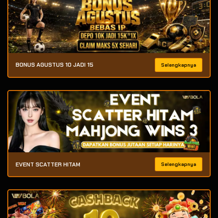
BONUS AGUSTUS 10 JADI 15
Selengkapnya
EVENT SCATTER HITAM
Selengkapnya