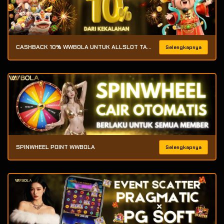
CASHBACK 10% WWBOLA UNTUK ALLSLOT TANPA BATAS MAKSIMAL
Selengkapnya
SPINWHEEL POINT WWBOLA
Selengkapnya