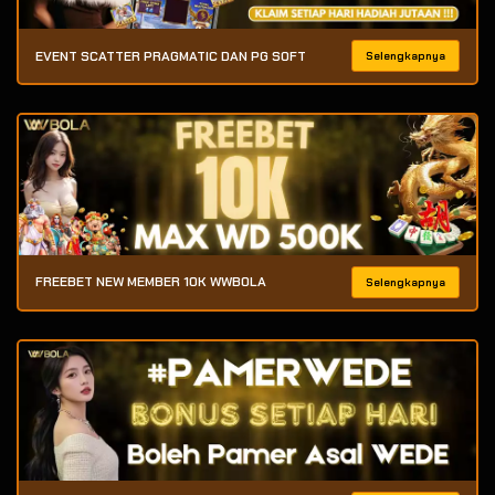
EVENT SCATTER PRAGMATIC DAN PG SOFT
Selengkapnya
FREEBET NEW MEMBER 10K WWBOLA
Selengkapnya