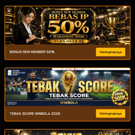
BONUS NEW MEMBER 50%
Selengkapnya
TEBAK SCORE WWBOLA 2026
Selengkapnya