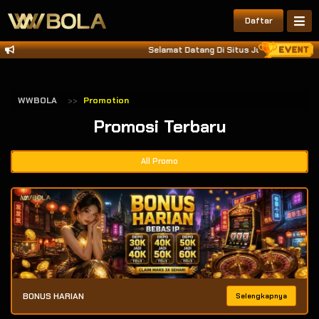
Daftar
Selamat Datang Di Situs Judi Slot Terpercay
WWBOLA
Promotion
Promosi Terbaru
All Promo
BONUS HARIAN
Selengkapnya