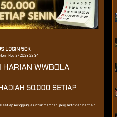
S LOGIN 50K
Mon , Nov 27 2023 22:34
N HARIAN WWBOLA
ADIAH 50.000 SETIAP
 setiap minggunya untuk member yang aktif dan bermain