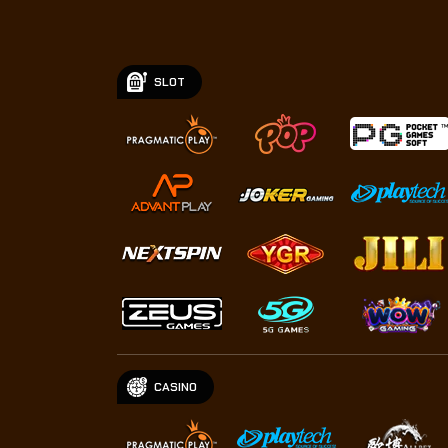
SLOT
CASINO