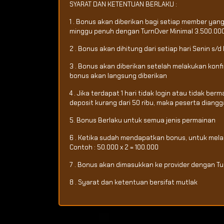
SYARAT DAN KETENTUAN BERLAKU :
1 . Bonus akan diberikan bagi setiap member yan
minggu penuh dengan TurnOver Minimal 3.500.00
2 . Bonus akan dihitung dari setiap hari Senin s/
3 . Bonus akan diberikan setelah melakukan konf
bonus akan langsung diberikan
4 . Jika terdapat 1 hari tidak login atau tidak b
deposit kurang dari 50 ribu, maka peserta diang
5. Bonus Berlaku untuk semua jenis permainan
6 . Ketika sudah mendapatkan bonus, untuk mela
Contoh : 50.000 x 2 = 100.000
7 . Bonus akan dimasukkan ke provider dengan Tu
8 . Syarat dan ketentuan bersifat mutlak