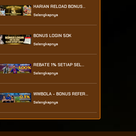
HARIAN RELOAD BONUS...
Selengkapnya
BONUS LOGIN 50K
Selengkapnya
REBATE 1% SETIAP SEL...
Selengkapnya
WWBOLA - BONUS REFER...
Selengkapnya