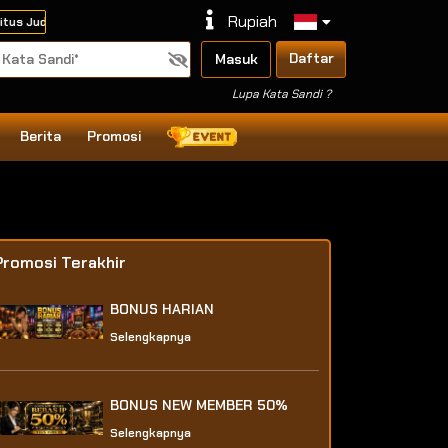
Rupiah
 Judi Slot Terpercaya WWBOLA. Pastikan boss2 bertanya ke livechat sebelum 
Daftar
Masuk
Lupa Kata Sandi ?
Berita
Promosi
Promosi Terakhir
BONUS HARIAN
Selengkapnya
BONUS NEW MEMBER 50%
Selengkapnya