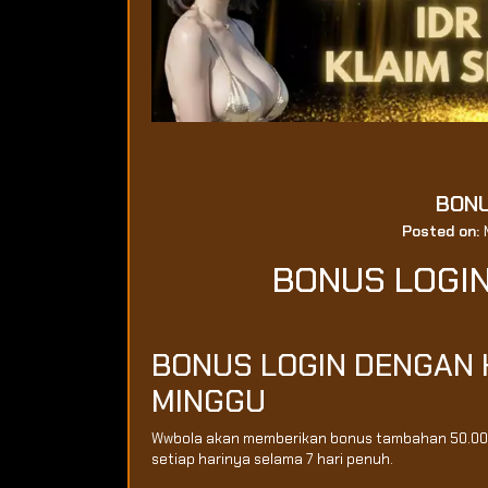
BONU
Posted on:
BONUS LOGI
BONUS LOGIN DENGAN H
MINGGU
Wwbola akan memberikan bonus tambahan 50.000
setiap harinya selama 7 hari penuh.