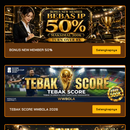
BONUS NEW MEMBER 50%
Selengkapnya
TEBAK SCORE WWBOLA 2026
Selengkapnya