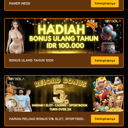
PAMER WEDE
Selengkapnya
BONUS ULANG TAHUN 100K
Selengkapnya
HARIAN RELOAD BONUS 5% SLOT, SPORTBOOK DAN LIVE CASINO TO 2X
Selengkapnya