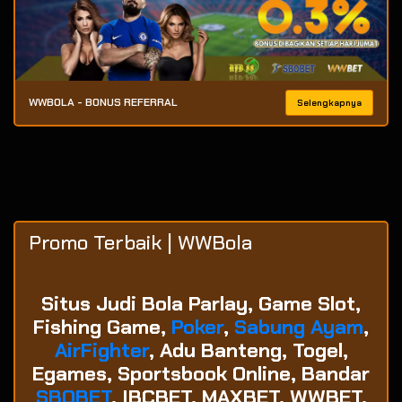
WWBOLA - BONUS REFERRAL
Selengkapnya
Promo Terbaik | WWBola
Situs Judi Bola Parlay, Game Slot,
Fishing Game,
Poker
,
Sabung Ayam
,
AirFighter
, Adu Banteng, Togel,
Egames, Sportsbook Online, Bandar
SBOBET
, IBCBET, MAXBET, WWBET,