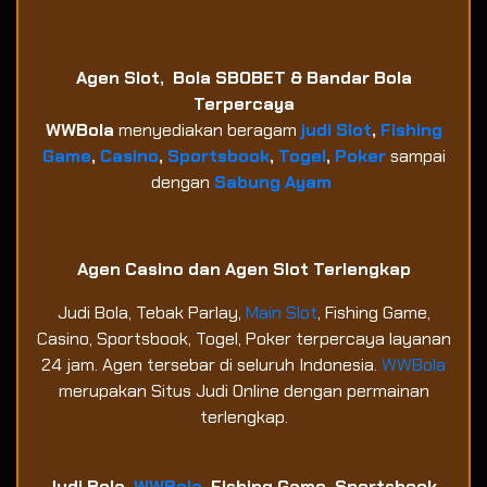
Agen Slot, Bola SBOBET & Bandar Bola
Terpercaya
WWBola
menyediakan beragam
judi Slot
,
Fishing
Game
,
Casino
,
Sportsbook
,
Togel
,
Poker
sampai
dengan
Sabung Ayam
Agen Casino dan Agen Slot Terlengkap
Judi Bola, Tebak Parlay,
Main Slot
, Fishing Game,
Casino, Sportsbook, Togel, Poker terpercaya layanan
24 jam. Agen tersebar di seluruh Indonesia.
WWBola
merupakan Situs Judi Online dengan permainan
terlengkap.
Judi Bola,
WWBola
, Fishing Game, Sportsbook,